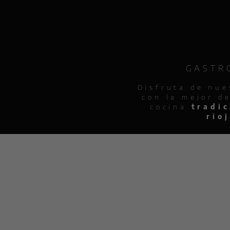
GASTR
y
Disfruta de nue
con la mejor d
cocina
tradic
rio
CIONES