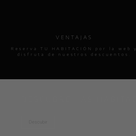
VENTAJAS
Reserva TU HABITACIÓN por la web 
disfruta de nuestros descuentos.
DESCUBRE LAS HABITA
Descubir