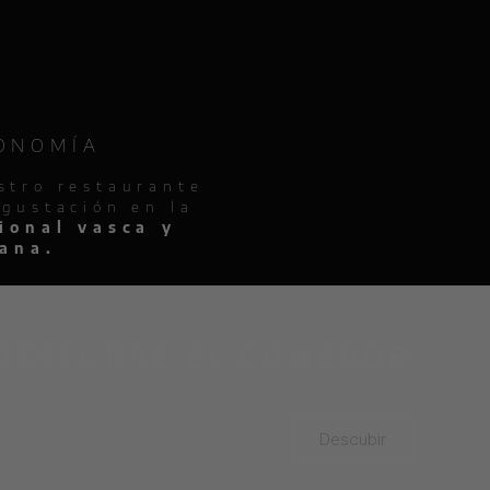
ONOMÍA
stro restaurante
egustación en la
ional vasca y
jana.
DESCUBRE EL COMEDOR
Descubir